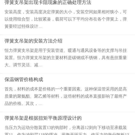
弹簧支吊架出现卡阻现象的正确处理方法
安装高度，安装高度决定弹簧的大小，安装空间如果相对狭小，可
以使用组合型，比较紧凑，载荷可以下平均分布在各个弹簧上，弹
簧要经过特殊设计…
弹簧支吊架的安装方法介绍
恒力弹簧支吊架是用于安装管道、暖通与通风设备等的支撑与吊挂
装置。恒力弹簧支吊架的主要材料是碳钢或不锈钢，具有悬挂重量
大、调节灵活、减…
保温钢管价格构成
首先，材料的成本是价格的一个重要因素。这种保温管采用的是高
质量的聚氨酯、聚乙烯等材料，这些材料的成本直接影响了最终产
品的价格。其次，…
弹簧吊架是根据扭矩平衡原理设计的
当压力为运动分散装置13的钩部时，分离器12则向下移动至承载装
置11，作为冲刷层118的缓冲，平衡开环压力，使压力均衡分散板13