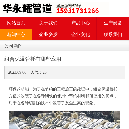
网站首页
关于我们
产品中心
生产设备
新闻中心
企业资质
企业文化
联系我们
公司新闻
组合保温管托有哪些应用
2023.09.06 人气：
25
环保的功能，为了在节约的工程施工的处理中，组合保温管托
方便的改装了在各种钢铁的使用中节约材料和耐使用的优点，
对于在各种切割的技术中改善了灰尘过高的现象。