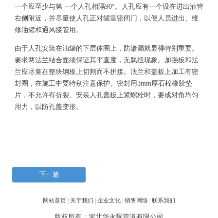
一个应至少与第 一个人孔相隔90°。人孔应有一个设在进出油管
右侧附近，并尽量使人孔正对罐室密闭门，以便人员进出、维
修油罐和通风接管用。
由于人孔安装在油罐的下层体圈上，防渗漏就显得特别重要。
要求两法兰结合面须保证其平直度，无飘扭现象。加强板和法
兰应尽量在整块钢板上切割而不拼接。法兰和盖板上加工有密
封圈，在施工中要特别注意保护。密封用3mm厚石棉橡胶垫
片，不允许有折裂。安装人孔盖板上紧螺栓时，要成对角均匀
用力，以防孔盖变形。
下一篇
网站首页
|
关于我们
|
企业文化
|
销售网络
|
联系我们
版权所有：河北华永耀管道有限公司