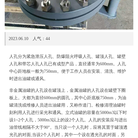
2023.06.10 人气：
44
人孔分为紧急泄压人孔、防爆阻火呼吸人孔、罐顶人孔、罐壁
人孔和带芯人孔人孔已有成型产品，直径通常为600mm。人孔
中心距地板一般为750mm。便于工作人员在安装、清洗、维护
时进出油罐或通风。
非金属油罐的人孔设在罐顶上，金属油罐的人孔设在罐壁下圈
板上。大都为直径600mm的圆孔，其中心距底板750mm，为油
罐清洗或维修人员进出油罐用，又称作道门。检修清理油罐时
刻利用人孔进行采光和通风。立式油罐的容量在5000m3以下时
设1~2个人孔，5000m3以上的设2个人孔。人孔的安装应与进出
油管线相隔不大于90°。当只设一个人孔时，应将其置于罐顶透
光孔的对面;当设2个人孔时，其中一个设在透光孔的对面，另