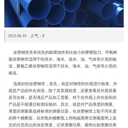
2023.06.10 人气：
8
涂塑钢管具有优良的耐腐蚀性和比较小的摩擦阻力。环氧树
脂涂塑钢管适用于给排水、海水、温水、油、气体等介质的输
送，聚氯乙烯涂塑钢管适用于排水、海水、油、气体等介质的
输送。
选择好的涂塑钢管，首先，就是对钢管的外观进行检查。外
观是产品的外在表现，除了其美观程度，还要查看其外观质量
是否合格，是否满足产品加工需要。对于在外观上存在损坏的
产品是不能通过检测实验的。其次，就是对产品厚度的测量。
厚度的测量要选择标准的测量仪器，在涂塑钢管上取不同长度
的两个横断面，在所取的横断面上用电磁测厚仪测量圆周上直
交的任意四点的涂层厚度，记录测量结果。最终比较测量结果