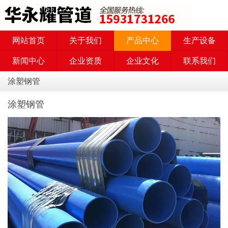
网站首页
关于我们
产品中心
生产设备
新闻中心
企业资质
企业文化
联系我们
涂塑钢管
涂塑钢管