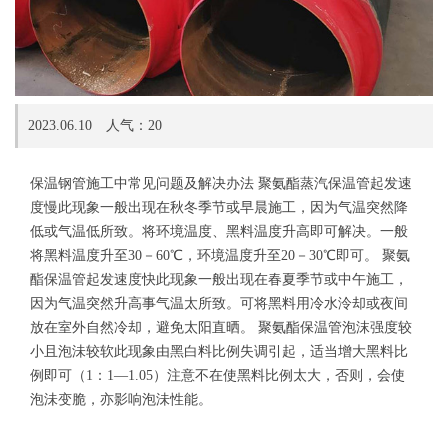
2023.06.10 人气：
20
保温钢管施工中常见问题及解决办法 聚氨酯蒸汽保温管起发速
度慢此现象一般出现在秋冬季节或早晨施工，因为气温突然降
低或气温低所致。将环境温度、黑料温度升高即可解决。一般
将黑料温度升至30－60℃，环境温度升至20－30℃即可。 聚氨
酯保温管起发速度快此现象一般出现在春夏季节或中午施工，
因为气温突然升高事气温太所致。可将黑料用冷水泠却或夜间
放在室外自然冷却，避免太阳直晒。 聚氨酯保温管泡沫强度较
小且泡沬较软此现象由黑白料比例失调引起，适当增大黑料比
例即可（1：1—1.05）注意不在使黑料比例太大，否则，会使
泡沬变脆，亦影响泡沬性能。